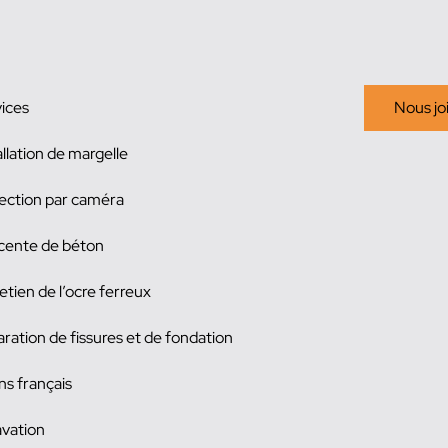
ices
Nous jo
allation de margelle
ection par caméra
cente de béton
etien de l’ocre ferreux
ration de fissures et de fondation
ns français
vation