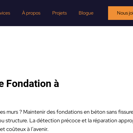
vices
À propos
Projets
Blogue
Nous jo
e Fondation à
es murs ? Maintenir des fondations en béton sans fissures
t ou structure. La détection précoce et la réparation appr
t coûteux à l’avenir.