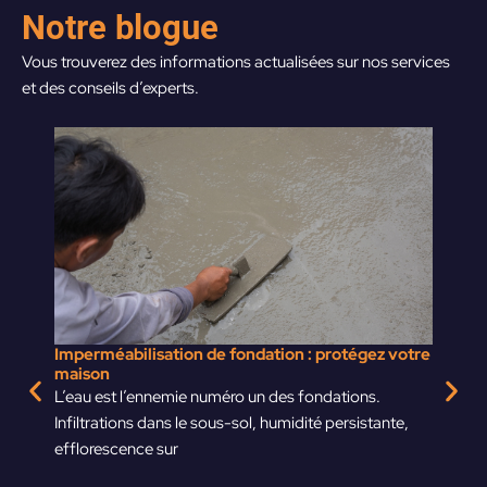
Notre blogue
Vous trouverez des informations actualisées sur nos services
et des conseils d’experts.
Imperméabilisation de fondation : protégez votre
Fissure
maison
Vous av
L’eau est l’ennemie numéro un des fondations.
votre m
Infiltrations dans le sous-sol, humidité persistante,
efflorescence sur