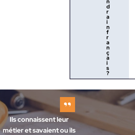
n
d
r
a
i
n
f
r
a
n
ç
a
i
s
?
Ils connaissent leur
métier et savaient ou ils