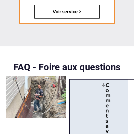
Voir service >
FAQ - Foire aux questions​
C
o
m
m
e
n
t
s
a
v