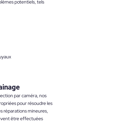
blèmes potentiels, tels
tuyaux
ainage
spection par caméra, nos
opriées pour résoudre les
es réparations mineures,
vent être effectuées