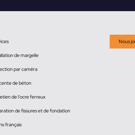
ices
Nous jo
allation de margelle
ection par caméra
cente de béton
etien de l’ocre ferreux
ration de fissures et de fondation
ns français