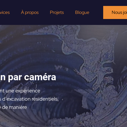
vices
À propos
Projets
Blogue
Nous jo
on par caméra
 ont une expérience
s d’excavation résidentiels,
ué de manière