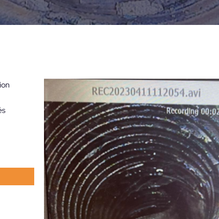
ion
és