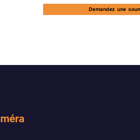
Demandez une soum
caméra