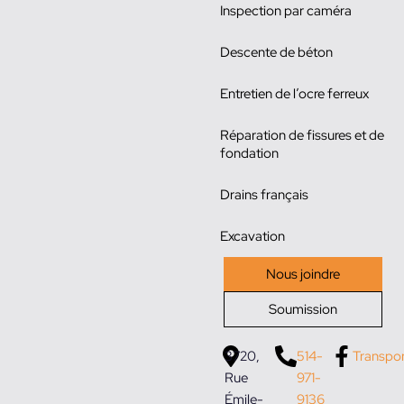
Inspection par caméra
Descente de béton
Entretien de l’ocre ferreux
Réparation de fissures et de
fondation
Drains français
Excavation
Nous joindre
Soumission
3720,
514-
Transpo
Rue
971-
Émile-
9136