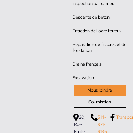
Inspection par caméra
Descente de béton
Entretien de l’ocre ferreux
Réparation de fissures et de
fondation
Drains français
Excavation
Nous joindre
Soumission
3720,
514-
Transpo
Rue
971-
Émile-
9136