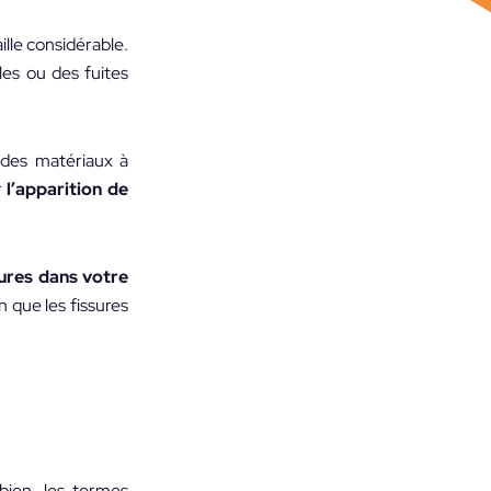
ille considérable.
les ou des fuites
 des matériaux à
r
l’apparition de
sures dans votre
n que les fissures
bien, les termes