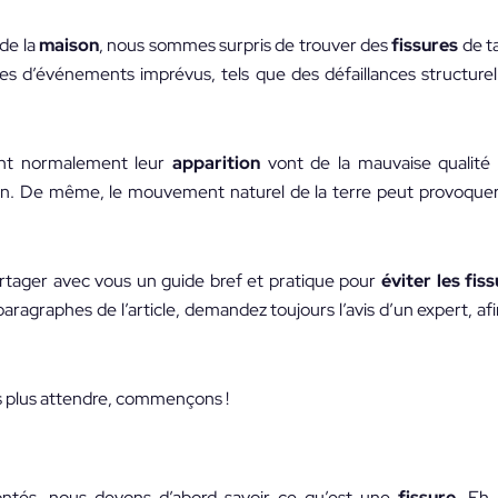
de la
maison
, nous sommes surpris de trouver des
fissures
de ta
es d’événements imprévus, tels que des défaillances structurel
ent normalement leur
apparition
vont de la mauvaise qualité
tion. De même, le mouvement naturel de la terre peut provoque
artager avec vous un guide bref et pratique pour
éviter les fis
ragraphes de l’article, demandez toujours l’avis d’un expert, afi
s plus attendre, commençons !
tés, nous devons d’abord savoir ce qu’est une
fissure
. Eh 