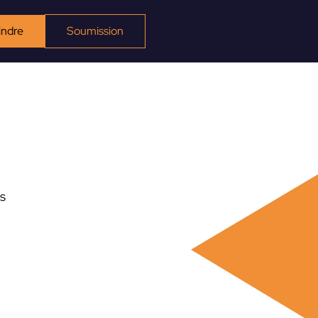
indre
Soumission
es