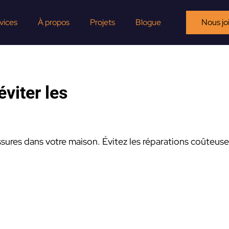
vices
À propos
Projets
Blogue
Nous jo
éviter les
ssures dans votre maison. Évitez les réparations coûteus