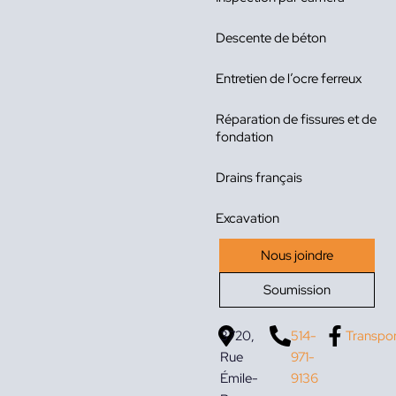
Descente de béton
Entretien de l’ocre ferreux
Réparation de fissures et de
fondation
Drains français
Excavation
Nous joindre
Soumission
3720,
514-
Transpo
Rue
971-
Émile-
9136