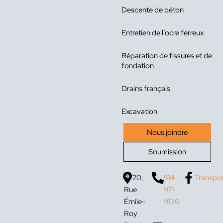
Descente de béton
Entretien de l’ocre ferreux
Réparation de fissures et de
fondation
Drains français
Excavation
Nous joindre
Soumission
3720,
514-
Transpo
Rue
971-
Émile-
9136
Roy