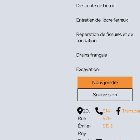
Descente de béton
Entretien de l’ocre ferreux
Réparation de fissures et de
fondation
Drains français
Excavation
Nous joindre
Soumission
3720,
514-
Transpo
Rue
971-
Émile-
9136
Roy