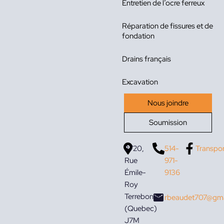
Entretien de l’ocre ferreux
Réparation de fissures et de
fondation
Drains français
Excavation
Nous joindre
Soumission
3720,
514-
Transpo
Rue
971-
Émile-
9136
Roy
Terrebonne
rbeaudet707@gma
(Quebec)
J7M