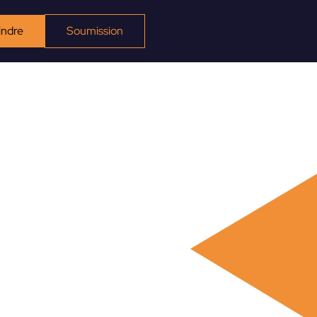
indre
Soumission