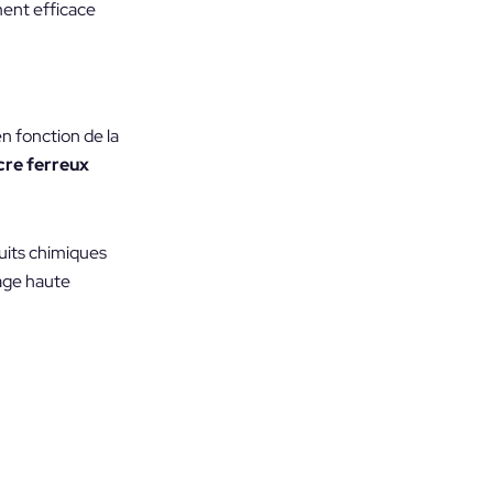
ement efficace
n fonction de la
cre ferreux
duits chimiques
yage haute