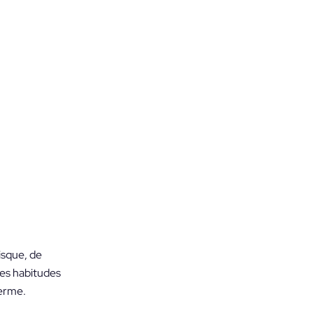
isque, de
Ces habitudes
terme.