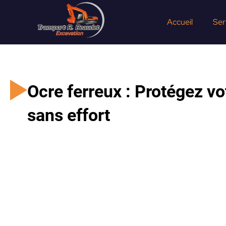
Aller
au
Accueil
Ser
contenu
Ocre ferreux : Protégez v
sans effort