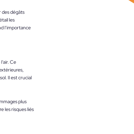
r des dégâts
tail les
nd l’importance
l’air. Ce
extérieures,
l. Il est crucial
dommages plus
 les risques liés