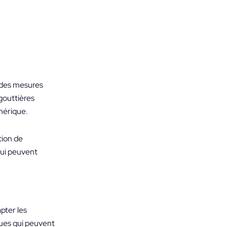
e des mesures
 gouttières
hérique.
tion de
qui peuvent
apter les
iques qui peuvent