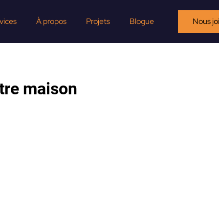
vices
À propos
Projets
Blogue
Nous jo
otre maison