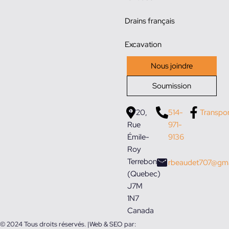
Drains français
Excavation
Nous joindre
Soumission
3720,
514-
Transpo
Rue
971-
Émile-
9136
Roy
Terrebonne
rbeaudet707@gma
(Quebec)
J7M
1N7
Canada
© 2024 Tous droits réservés. |
Web & SEO par: