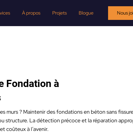
vices
À propos
Projets
Blogue
Nous jo
e Fondation à
s
es murs ? Maintenir des fondations en béton sans fissures
t ou structure. La détection précoce et la réparation appr
t coûteux à l’avenir.