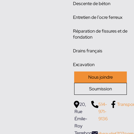
Descente de béton
Entretien de l’ocre ferreux
Réparation de fissures et de
fondation
Drains français
Excavation
Nous joindre
Soumission
3720,
514-
Transpo
Rue
971-
Émile-
9136
Roy
Terrebonne
rbeaudet707@gma