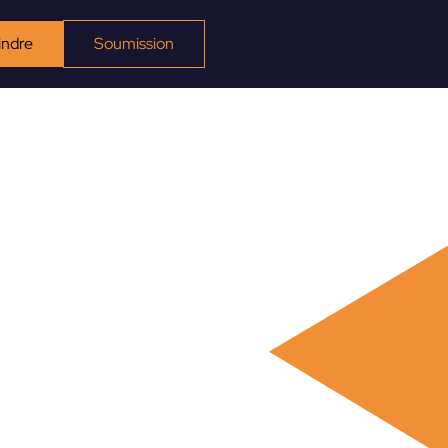
indre
Soumission