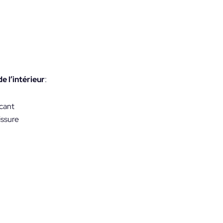
e l’intérieur
:
icant
issure