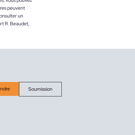
es, vous pouvez
ures peuvent
consulter un
rt R. Beaudet,
indre
Soumission