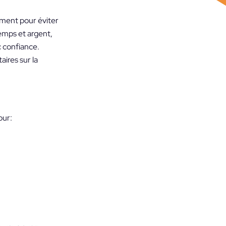
dement pour éviter
emps et argent,
c confiance.
ires sur la
our: