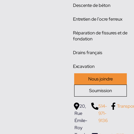
Descente de béton
Entretien de l’ocre ferreux
Réparation de fissures et de
fondation
Drains français
Excavation
Nous joindre
Soumission
3720,
514-
Transpo
Rue
971-
Émile-
9136
Roy