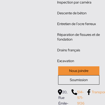
Inspection par caméra
Descente de béton
Entretien de l’ocre ferreux
Réparation de fissures et de
fondation
Drains français
Excavation
Nous joindre
Soumission
3720,
514-
Transpo
Rue
971-
Émile-
9136